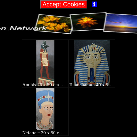

Anubis 20 x 50 cm EUR 55,-
Tutanchamun 40 x 50 cm EUR 70,-
Nefertete 20 x 50 cm EUR 55,-